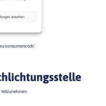
llungen ansehen
.eu/consumers/odr/
.
hlichtungs­stelle
le teilzunehmen.