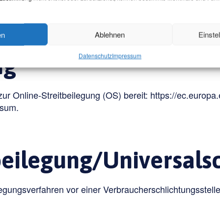
en
Ablehnen
Einste
Datenschutz
Impressum
ng
zur Online-Streitbeilegung (OS) bereit:
https://ec.europa
ssum.
beilegung/Universal­sc
eilegungsverfahren vor einer Verbraucherschlichtungsstel