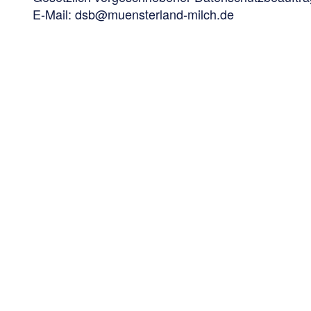
E-Mail:
dsb@muensterland-milch.de
Münsterl
E-Mail